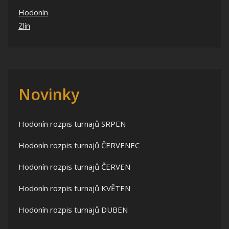
Hodonín
Zlín
Novinky
Hodonín rozpis turnajů SRPEN
Hodonín rozpis turnajů ČERVENEC
Hodonín rozpis turnajů ČERVEN
Hodonín rozpis turnajů KVĚTEN
Hodonín rozpis turnajů DUBEN