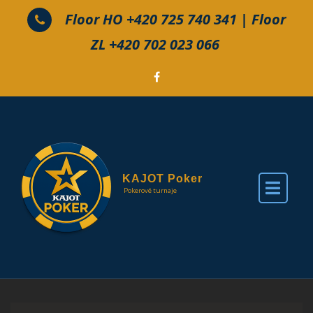
Skip to the content
Floor HO +420 725 740 341 | Floor
ZL +420 702 023 066
KAJOT Poker
Pokerové turnaje