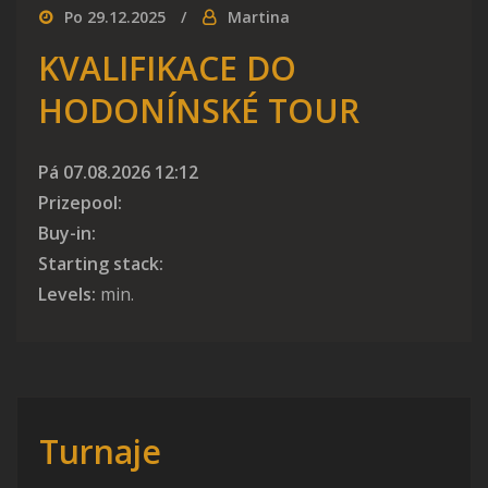
Po 29.12.2025
Martina
KVALIFIKACE DO
HODONÍNSKÉ TOUR
Pá 07.08.2026
12:12
Prizepool:
Buy-in:
Starting stack:
Levels:
min.
Turnaje