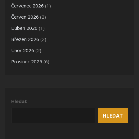
Červenec 2026
(1)
Červen 2026
(2)
Duben 2026
(1)
Březen 2026
(2)
Únor 2026
(2)
Prosinec 2025
(6)
Hledat
HLEDAT