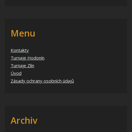
Menu
Kontakty
Turnaje Hodonín
Turnaje Zlín
Úvod
Zásady ochrany osobních údajů
Archiv