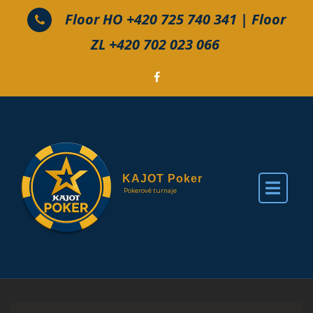
Skip to the content
Floor HO +420 725 740 341 | Floor
ZL +420 702 023 066
KAJOT Poker
Pokerové turnaje