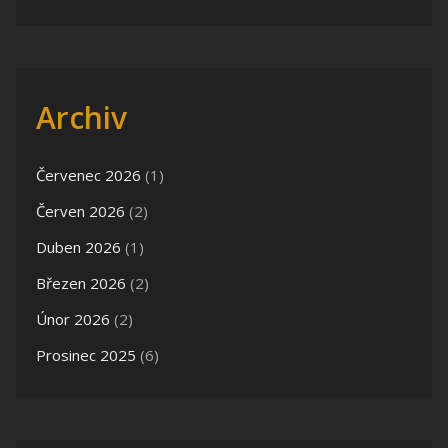
Archiv
Červenec 2026
(1)
Červen 2026
(2)
Duben 2026
(1)
Březen 2026
(2)
Únor 2026
(2)
Prosinec 2025
(6)